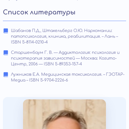
Список литературы
Шабанов П.Д., Штакельберг О.Ю. Наркомании:
патопсихология, клиника, реабилитация. – Лань –
ISBN 5-8114-0210-4
Старшенбаум Г. В. — Аддиктология: психология и
психотерапия зависимостей — Москва: Когито-
Центр, 2006 — ISBN 5-89353-157-4
Лужников Е.А. Медицинская токсикология. – ГЭОТАР-
Медиа – ISBN 5-9704-2226-6