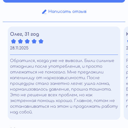
Написать отзыв
Олег, 31 год
28.11.2025
2
Обратился, когда уже не вывозил. Были сильные
отходники после употребления, и просто
отлежаться не помогало. Мне предложили
капельницу от наркозависимости. После
процедуры стало заметно легче: ушла ломка,
нормализовалось давление, прошла тошнота.
Это не решение всех проблем, но как
экстренная помощь хорошо. Главное, потом не
останавливаться на этом и продолжать работу
над собой.