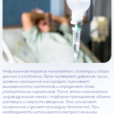
Инфузионная терапия начинается с осмотра и сбора
данных о состоянии. Врач проверяет давление, пульс,
уровень насыщения кислородом, оценивает
выраженность симптомов и определяет стаж
употребления наркотиков. После этого назначается
индивидуальная схема с подбором препаратов, объема
раствора и скорости введения. Это исключает
осложнения и делает процедуру безопасной. При
необходимости используются экспресс-анализы.