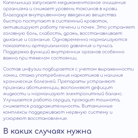
Капельница запускает медикаментозное очищение
организма и снижает уровень токсинов в крови.
Благодаря внутривенному введению вещества
быстро поступают в системный кровоток,
активизируют работу печени и почек. Это устраняет
головную боль, слабость, дрожь, восстанавливает
дыхание и сознание. Одновременно нормализуются
показатели артериального давления и пульса.
Поддержка функций внутренних органов особенно
важна при тяжелом состоянии.
Состав инфузии подбирается с учетом выраженности
ломки, стажа употребления наркотиков и наличия
хронических болезней. Препараты устраняют
признаки абстиненции, восполняют дефицит
жидкости и нормализуют электролитный баланс.
Улучшается работа сердца, проходит тошнота,
снижается раздражительность. Витаминные
комплексы поддерживают нервную систему и
ускоряют восстановление.
В каких случаях нужна