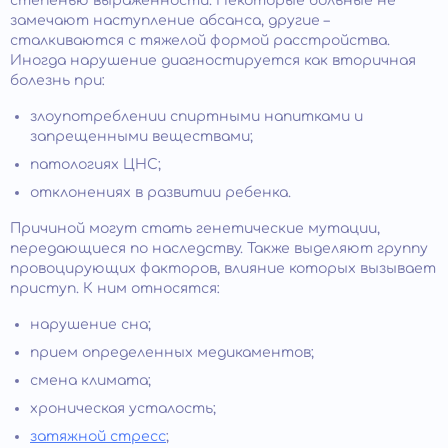
степенью выраженности. Некоторые больные не
замечают наступление абсанса, другие –
сталкиваются с тяжелой формой расстройства.
Иногда нарушение диагностируется как вторичная
болезнь при:
злоупотреблении спиртными напитками и
запрещенными веществами;
патологиях ЦНС;
отклонениях в развитии ребенка.
Причиной могут стать генетические мутации,
передающиеся по наследству. Также выделяют группу
провоцирующих факторов, влияние которых вызывает
приступ. К ним относятся:
нарушение сна;
прием определенных медикаментов;
смена климата;
хроническая усталость;
затяжной стресс
;