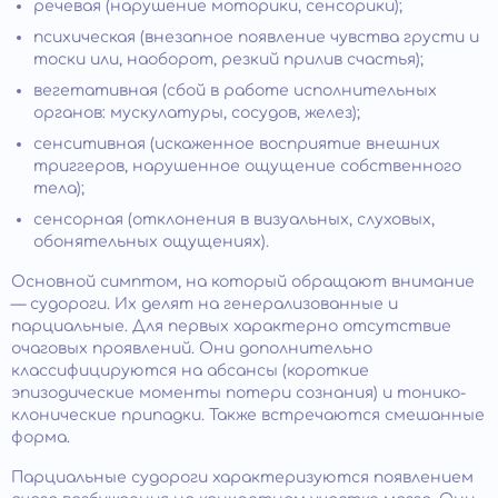
речевая (нарушение моторики, сенсорики);
психическая (внезапное появление чувства грусти и
тоски или, наоборот, резкий прилив счастья);
вегетативная (сбой в работе исполнительных
органов: мускулатуры, сосудов, желез);
сенситивная (искаженное восприятие внешних
триггеров, нарушенное ощущение собственного
тела);
сенсорная (отклонения в визуальных, слуховых,
обонятельных ощущениях).
Основной симптом, на который обращают внимание
— судороги. Их делят на генерализованные и
парциальные. Для первых характерно отсутствие
очаговых проявлений. Они дополнительно
классифицируются на абсансы (короткие
эпизодические моменты потери сознания) и тонико-
клонические припадки. Также встречаются смешанные
форма.
Парциальные судороги характеризуются появлением