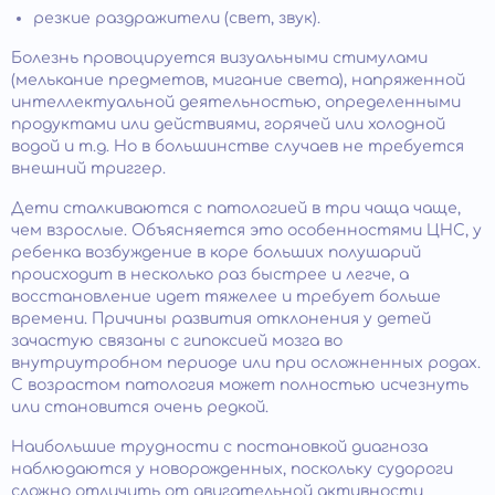
резкие раздражители (свет, звук).
Болезнь провоцируется визуальными стимулами
(мелькание предметов, мигание света), напряженной
интеллектуальной деятельностью, определенными
продуктами или действиями, горячей или холодной
водой и т.д. Но в большинстве случаев не требуется
внешний триггер.
Дети сталкиваются с патологией в три чаща чаще,
чем взрослые. Объясняется это особенностями ЦНС, у
ребенка возбуждение в коре больших полушарий
происходит в несколько раз быстрее и легче, а
восстановление идет тяжелее и требует больше
времени. Причины развития отклонения у детей
зачастую связаны с гипоксией мозга во
внутриутробном периоде или при осложненных родах.
С возрастом патология может полностью исчезнуть
или становится очень редкой.
Наибольшие трудности с постановкой диагноза
наблюдаются у новорожденных, поскольку судороги
сложно отличить от двигательной активности