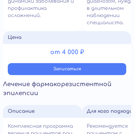
динамики заболевания и
диагнозом, нужд
профилактика
в длительном
осложнений.
наблюдении
специалиста.
Цена
от 4 000 ₽
Записатьcя
Лечение фармакорезистентной
эпилепсии
Описание
Для кого подход
Комплексная программа
Рекомендуется
ведения пациентов при
пациентам с