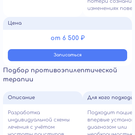
потери сознания
изменениях повед
Цена
от 6 500 ₽
Записатьcя
Подбор противоэпилептической
терапии
Описание
Для кого подход
Разработка
Подходит пацие
индивидуальной схемы
впервые устано
лечения с учётом
диагнозом или
частоты приступов,
необходимостью