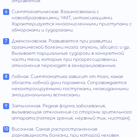
отравления.
Симптоматическая. Взаимосвязана с
новообразованиями, ЧМТ, интоксикациями.
Характеризуется многочисленными приступами с
обмороками и судорогами.
Джексоновская. Развивается при развитии
органической болезни мозга: опухоль, абсцесс и др.
Вызывает парциальные судороги в конкретной
части тела, которые при прогрессировании
отклонения переходят в генерализованные.
Лобная. Симптоматика зависит от того, какая
область лобной доли поражена. Сопровождается
неконтролируемыми поступками, неожиданными
эмоциональными всплесками.
Затылочная. Редкая форма заболевания,
вызывающая отклонения со стороны зрительного
аппарата (потеря зрения, нервный тик, нистагм).
Височная. Самая распространенная
разновидность болезни, при которой человек