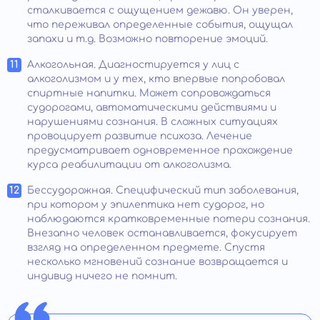
сталкивается с ощущением дежавю. Он уверен,
что переживал определенные события, ощущал
запахи и т.д. Возможно повторение эмоций.
Алкогольная. Диагностируется у лиц с
алкоголизмом и у тех, кто впервые попробовал
спиртные напитки. Может сопровождаться
судорогами, автоматическими действиями и
нарушениями сознания. В сложных ситуациях
провоцирует развитие психоза. Лечение
предусматривает одновременное прохождение
курса реабилитации от алкоголизма.
Бессудорожная. Специфический тип заболевания,
при котором у эпилептика нет судорог, но
наблюдаются кратковременные потери сознания.
Внезапно человек останавливается, фокусирует
взгляд на определенном предмете. Спустя
несколько мгновений сознание возвращается и
индивид ничего не помнит.