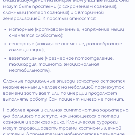
очага возбуждения на конкретном участке мозга. Они
могут быть простыми (с сохранением сознания),
сложными (потеря сознания) и с вторичной
генерализацией. К простым относятся:
моторные (кратковременные, напряжение мышц
сменяется слабостью);
сенсорные (локальное онемение, разнообразные
галлюцинации);
вегетативные (чрезмерное потоотделение,
тахикардия, тошнота, эмоциональная
нестабильность).
Сложные парциальные эпизоды зачастую остаются
незамеченными, человек на небольшой промежуток
времени застывает или по инерции продолжает
выполнять работу. Сам пациент ничего не помнит.
Наиболее яркая и сильная симптоматика характерна
для большого приступа, начинающегося с потери
сознания и громкого крика. Клонические судороги
могут спровоцировать травмы костно-мышечной
системы. Дополнительно наблюдается чрезмерное