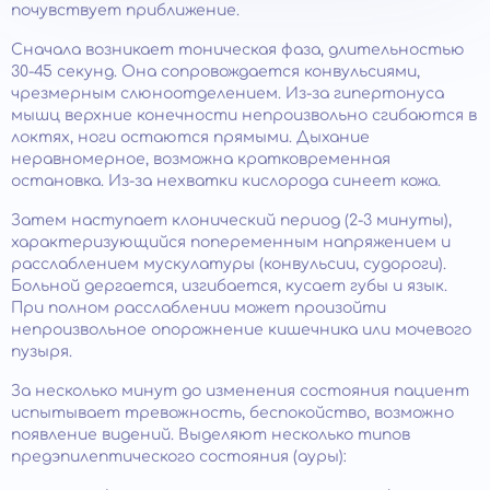
почувствует приближение.
Сначала возникает тоническая фаза, длительностью
30-45 секунд. Она сопровождается конвульсиями,
чрезмерным слюноотделением. Из-за гипертонуса
мышц верхние конечности непроизвольно сгибаются в
локтях, ноги остаются прямыми. Дыхание
неравномерное, возможна кратковременная
остановка. Из-за нехватки кислорода синеет кожа.
Затем наступает клонический период (2-3 минуты),
характеризующийся попеременным напряжением и
расслаблением мускулатуры (конвульсии, судороги).
Больной дергается, изгибается, кусает губы и язык.
При полном расслаблении может произойти
непроизвольное опорожнение кишечника или мочевого
пузыря.
За несколько минут до изменения состояния пациент
испытывает тревожность, беспокойство, возможно
появление видений. Выделяют несколько типов
предэпилептического состояния (ауры):