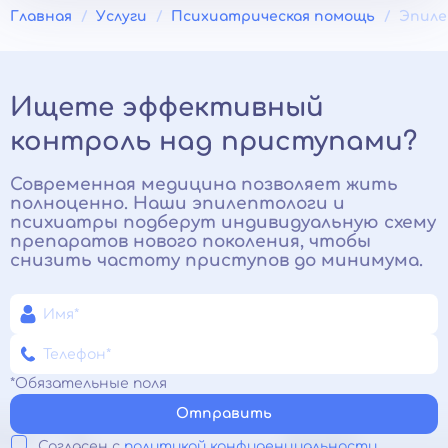
Главная
Услуги
Психиатрическая помощь
Эпиле
Ищете эффективный
контроль над приступами?
Современная медицина позволяет жить
полноценно. Наши эпилептологи и
психиатры подберут индивидуальную схему
препаратов нового поколения, чтобы
снизить частоту приступов до минимума.
*Обязательные поля
Отправить
Согласен с
политикой конфиденциальности