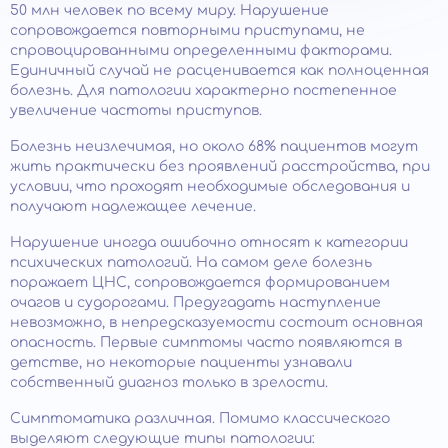
50 млн человек по всему миру. Нарушение
сопровождается повторными приступами, не
спровоцированными определенными факторами.
Единичный случай не расценивается как полноценная
болезнь. Для патологии характерно постепенное
увеличение частоты приступов.
Болезнь неизлечимая, но около 68% пациентов могут
жить практически без проявлений расстройства, при
условии, что проходят необходимые обследования и
получают надлежащее лечение.
Нарушение иногда ошибочно относят к категории
психических патологий. На самом деле болезнь
поражает ЦНС, сопровождается формированием
очагов и судорогами. Предугадать наступление
невозможно, в непредсказуемости состоит основная
опасность. Первые симптомы часто появляются в
детстве, но некоторые пациенты узнавали
собственный диагноз только в зрелости.
Симптоматика различная. Помимо классического
выделяют следующие типы патологии: