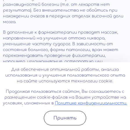
разновидностей болезни (т.е. от лекарств нет
результата). Без вмешательства не обойтись при
нахождении очагов в передних отделах височной доли
мозга.
В дополнение к фармакотерапии проводят массаж,
направленный на улучшение оттока ликвора,
уменьшение частоту судорог. В зависимости от
состояния больного, формы патологии, врач может
порекомендовать проведение физиотерапии,
например, иглоукалывание, остеопатию или
мануальную терапию. Лечебная гимнастика улучшает
Для обеспечения оптимальной работы, анализа
координацию движений. Также эпилептику
использования и улучшения пользовательского опыта
рекомендуется освоить техники медитации для
на сайте используются технологии cookie.
борьбы со стрессом.
Продолжая пользоваться сайтом, Вы соглашаетесь с
Мнение эксперта
размещением cookie-файлов на Вашем устройстве на
условиях, изложенных в
Политике конфиденциальности.
Казенных Татьяна Валентиновна, эпилептолог с 29-
летним стажем, рассказала о возможных последствиях:
Принять
Записатьcя
Позвонить