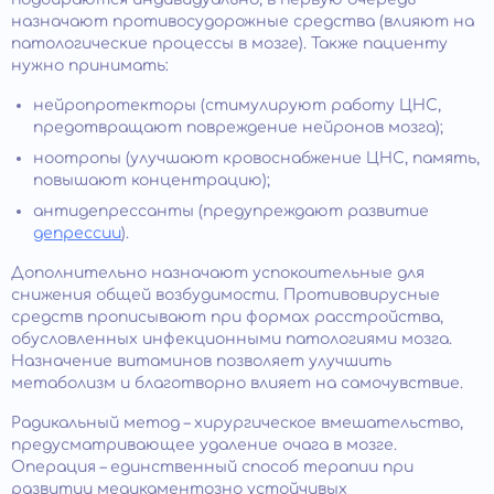
назначают противосудорожные средства (влияют на
патологические процессы в мозге). Также пациенту
нужно принимать:
нейропротекторы (стимулируют работу ЦНС,
предотвращают повреждение нейронов мозга);
ноотропы (улучшают кровоснабжение ЦНС, память,
повышают концентрацию);
антидепрессанты (предупреждают развитие
депрессии
).
Дополнительно назначают успокоительные для
снижения общей возбудимости. Противовирусные
средств прописывают при формах расстройства,
обусловленных инфекционными патологиями мозга.
Назначение витаминов позволяет улучшить
метаболизм и благотворно влияет на самочувствие.
Радикальный метод – хирургическое вмешательство,
предусматривающее удаление очага в мозге.
Операция – единственный способ терапии при
развитии медикаментозно устойчивых