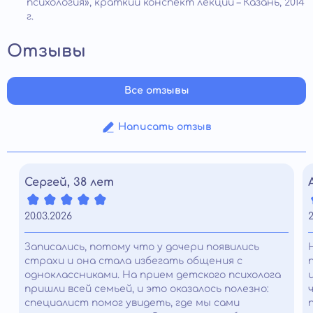
психология», краткий конспект лекций – Казань, 2014
г.
Отзывы
Все отзывы
Написать отзыв
Сергей, 38 лет
20.03.2026
2
Записались, потому что у дочери появились
страхи и она стала избегать общения с
одноклассниками. На прием детского психолога
пришли всей семьей, и это оказалось полезно:
специалист помог увидеть, где мы сами