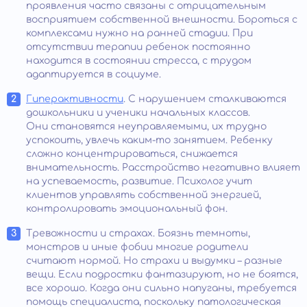
проявления часто связаны с отрицательным
восприятием собственной внешности. Бороться с
комплексами нужно на ранней стадии. При
отсутствии терапии ребенок постоянно
находится в состоянии стресса, с трудом
адаптируется в социуме.
Гиперактивности
. С нарушением сталкиваются
дошкольники и ученики начальных классов.
Они становятся неуправляемыми, их трудно
успокоить, увлечь каким-то занятием. Ребенку
сложно концентрироваться, снижается
внимательность. Расстройство негативно влияет
на успеваемость, развитие. Психолог учит
клиентов управлять собственной энергией,
контролировать эмоциональный фон.
Тревожности и страхах. Боязнь темноты,
монстров и иные фобии многие родители
считают нормой. Но страхи и выдумки – разные
вещи. Если подростки фантазируют, но не боятся,
все хорошо. Когда они сильно напуганы, требуется
помощь специалиста, поскольку патологическая