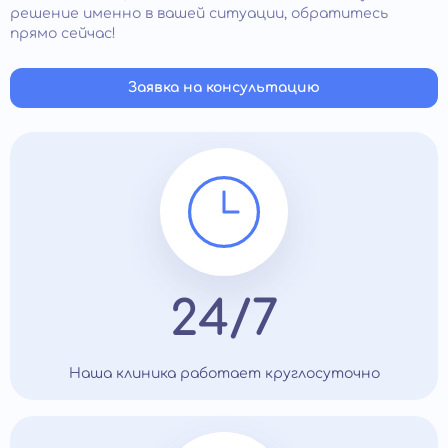
способности ребенка.
решение именно в вашей ситуации, обратитесь
Помощь специалиста актуальна, если дети страдают
прямо сейчас!
от ночных кошмаров, тревожного сна, плохого
аппетита, эмоциональной нестабильности, вредных
привычек. Рекомендуется обратиться в клинику, если
Заявка на консультацию
обнаружили у ребенка задержки в развитие или
разнообразные фобии (боязнь темноты, страх
общения и др.).
24/7
Наша клиника работает круглосуточно