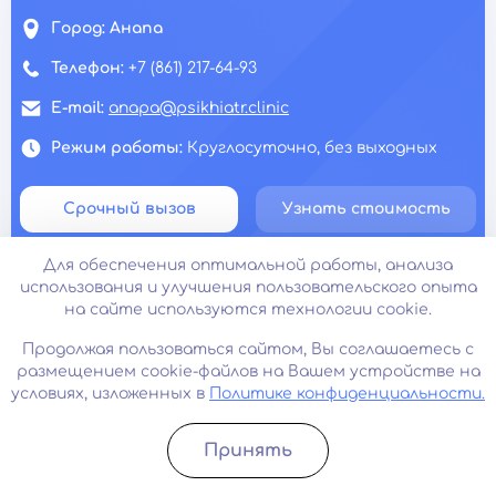
Город:
Анапа
Телефон:
+7 (861) 217-64-93
E-mail:
anapa@psikhiatr.clinic
Режим работы:
Круглосуточно, без выходных
Срочный вызов
Узнать стоимость
Для обеспечения оптимальной работы, анализа
использования и улучшения пользовательского опыта
на сайте используются технологии cookie.
Продолжая пользоваться сайтом, Вы соглашаетесь с
размещением cookie-файлов на Вашем устройстве на
условиях, изложенных в
Политике конфиденциальности.
Принять
Записатьcя
Позвонить