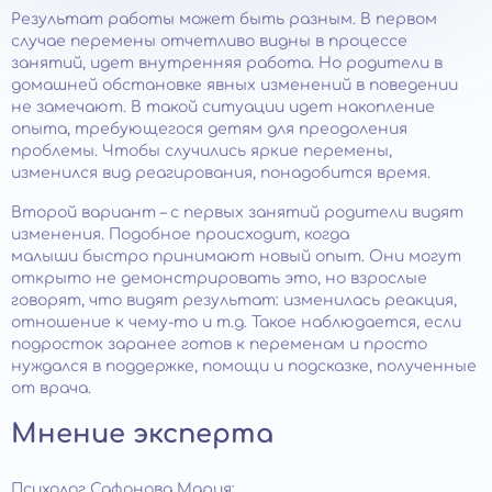
Результат работы может быть разным. В первом
случае перемены отчетливо видны в процессе
занятий, идет внутренняя работа. Но родители в
домашней обстановке явных изменений в поведении
не замечают. В такой ситуации идет накопление
опыта, требующегося детям для преодоления
проблемы. Чтобы случились яркие перемены,
изменился вид реагирования, понадобится время.
Второй вариант – с первых занятий родители видят
изменения. Подобное происходит, когда
малыши быстро принимают новый опыт. Они могут
открыто не демонстрировать это, но взрослые
говорят, что видят результат: изменилась реакция,
отношение к чему-то и т.д. Такое наблюдается, если
подросток заранее готов к переменам и просто
нуждался в поддержке, помощи и подсказке, полученные
от врача.
Мнение эксперта
Психолог Сафонова Мария: