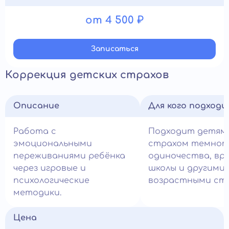
от 4 500 ₽
Записатьcя
Коррекция детских страхов
Описание
Для кого подход
Работа с
Подходит детям
эмоциональными
страхом темнот
переживаниями ребёнка
одиночества, вра
через игровые и
школы и другими
психологические
возрастными стр
методики.
Цена