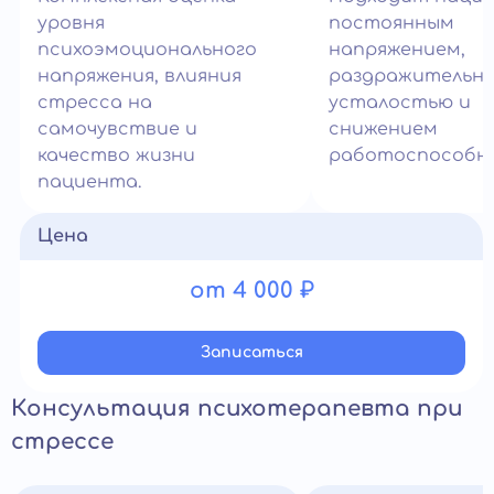
уровня
постоянным
психоэмоционального
напряжением,
напряжения, влияния
раздражительн
стресса на
усталостью и
самочувствие и
снижением
качество жизни
работоспособн
пациента.
Цена
от 4 000 ₽
Записатьcя
Консультация психотерапевта при
стрессе