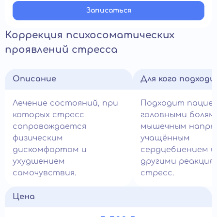
Записатьcя
Коррекция психосоматических
проявлений стресса
Описание
Для кого подход
Лечение состояний, при
Подходит пацие
которых стресс
головными болям
сопровождается
мышечным напря
физическим
учащённым
дискомфортом и
сердцебиением и
ухудшением
другими реакция
самочувствия.
стресс.
Цена