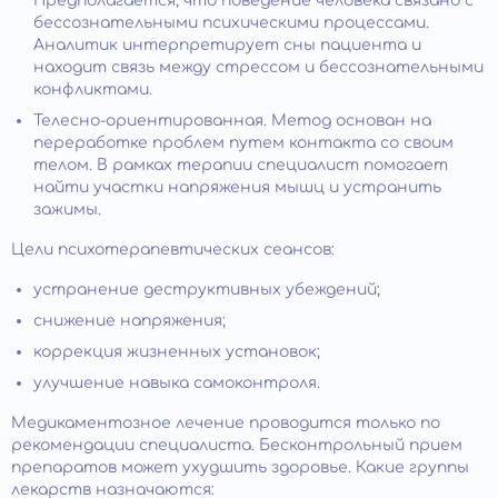
Предполагается, что поведение человека связано с
бессознательными психическими процессами.
Аналитик интерпретирует сны пациента и
находит связь между стрессом и бессознательными
конфликтами.
Телесно-ориентированная. Метод основан на
переработке проблем путем контакта со своим
телом. В рамках терапии специалист помогает
найти участки напряжения мышц и устранить
зажимы.
Цели психотерапевтических сеансов:
устранение деструктивных убеждений;
снижение напряжения;
коррекция жизненных установок;
улучшение навыка самоконтроля.
Медикаментозное лечение проводится только по
рекомендации специалиста. Бесконтрольный прием
препаратов может ухудшить здоровье. Какие группы
лекарств назначаются: