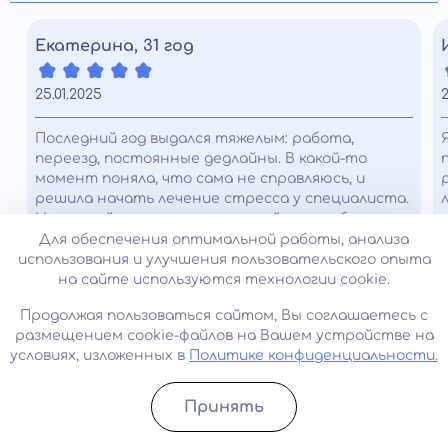
Екатерина, 31 год
25.01.2025
2
Последний год выдался тяжелым: работа,
переезд, постоянные дедлайны. В какой-то
момент поняла, что сама не справляюсь, и
решила начать лечение стресса у специалиста.
На первой консультации спокойно разобрали
мои симптомы, режим сна и питание, объяснили,
Для обеспечения оптимальной работы, анализа
как будет строиться план. Понравилось, что
использования и улучшения пользовательского опыта
ничего не навязывают и идут шаг за шагом. Уже
на сайте используются технологии cookie.
через пару недель стало легче просыпаться по
Продолжая пользоваться сайтом, Вы соглашаетесь с
утрам, ушло ощущение кома в груди. Сейчас
размещением cookie-файлов на Вашем устройстве на
чувствую себя стабильнее и увереннее.
условиях, изложенных в
Политике конфиденциальности.
Принять
Записатьcя
Позвонить
Часто задаваемые вопросы