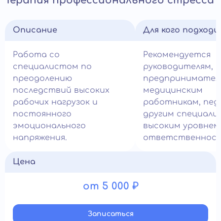
Терапия профессионального стресса
Описание
Для кого подход
Работа со
Рекомендуется
специалистом по
руководителям,
преодолению
предпринимател
последствий высоких
медицинским
рабочих нагрузок и
работникам, пед
постоянного
другим специали
эмоционального
высоким уровнем
напряжения.
ответственност
Цена
от 5 000 ₽
Записатьcя