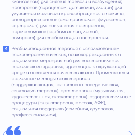
клоназепам) для снятия тревоги и возбуждения;
ноотропов (пирацетам, цитиколин, глицин) для
улучшения мозгового кровообращения и памяти;
антидепрессантов (амитриптилин, флуоксетин,
сертралин) для повышения настроения;
нормотимиков (карбамазепин, литий,
валпроат) для стабилизации настроения.
Реабилитационная терапия с использованием
психотерапевтических, психокоррекционных и
социальных мероприятий для восстановления
психического здоровья, адаптации к окружающей
среде и повышения качества жизни. Применяются
различные методы психотерапии
(поддерживающая, когнитивно-поведенческая,
гештальт-терапия), арт-терапии (музыкальная,
художественная, сказкотерапия), оздоровительные
процедуры (физиотерапия, массаж, ЛФК),
социальная поддержка (семейная, групповая,
профессиональная).