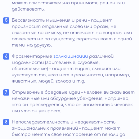
может самостоятельно принимать решения и
действовать.
Бессвязность мышления и речи – пациент
произносит отдельные слова или фразы, не
связанные по смыслу, не отвечает на вопросы или
отвечает не по существу, перескакивает с одной
темы на другую.
Фрагментарные
галлюцинации
различной
модальности (зрительные, слуховые,
обонятельные) – пациент видит, слышит или
чувствует то, чего нет в реальности, например,
животных, людей, голоса и т.д.
Отрывочные бредовые идеи – человек высказывает
нелогичные или абсурдные убеждения, например,
что он преследуется, что он знаменитый человек
или что он умирает.
Непоследовательность и неадекватность
эмоциональных проявлений – пациент может
быстро менять свое настроение от печали до