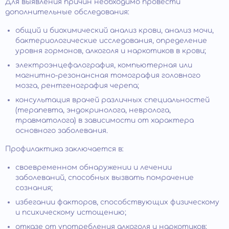
Для выявления причин необходимо провести
дополнительные обследования:
общий и биохимический анализ крови, анализ мочи,
бактериологические исследования, определение
уровня гормонов, алкоголя и наркотиков в крови;
электроэнцефалография, компьютерная или
магнитно-резонансная томография головного
мозга, рентгенография черепа;
консультация врачей различных специальностей
(терапевта, эндокринолога, невролога,
травматолога) в зависимости от характера
основного заболевания.
Профилактика заключается в:
своевременном обнаружении и лечении
заболеваний, способных вызвать помрачение
сознания;
избегании факторов, способствующих физическому
и психическому истощению;
отказе от употребления алкоголя и наркотиков;