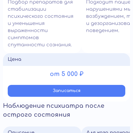
Подбор препаратов для
Подходит пацие
стабилизации
нарушениями мыш
психического состояния
возбуждением, т
и уменьшения
и дезорганизова
выраженности
поведением.
симптомов
спутанности сознания.
Цена
от 5 000 ₽
Записатьcя
Наблюдение психиатра после
острого состояния
Описание
Для кого подход