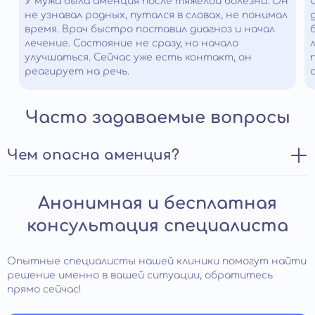
У мужа была аменция после тяжелой болезни. Он
не узнавал родных, путался в словах, не понимал
время. Врач быстро поставил диагноз и начал
лечение. Состояние не сразу, но начало
улучшаться. Сейчас уже есть контакт, он
реагирует на речь.
Часто задаваемые вопросы
Чем опасна аменция?
Аменция – патологическое явление, при котором
Анонимная и бесплатная
человек теряет способность к движению и речи,
сохраняя полную ясность сознания. Оно может быть
консультация специалиста
вызвано различными причинами, такими как инсульт,
травма головы, опухоль мозга, инфекционные
заболевания и другие.
Опытные специалисты нашей клиники помогут найти
решение именно в вашей ситуации, обратитесь
Опасность заболевания заключается в том, что оно
прямо сейчас!
может привести к серьезным осложнениям. Например,
если человек не может двигаться или говорить, то