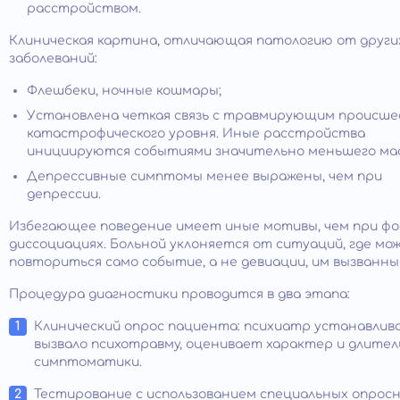
расстройством.
Клиническая картина, отличающая патологию от други
заболеваний:
Флешбеки, ночные кошмары;
Установлена четкая связь с травмирующим происш
катастрофического уровня. Иные расстройства
инициируются событиями значительно меньшего ма
Депрессивные симптомы менее выражены, чем при
депрессии.
Избегающее поведение имеет иные мотивы, чем при фо
диссоциациях. Больной уклоняется от ситуаций, где мо
повториться само событие, а не девиации, им вызванны
Процедура диагностики проводится в два этапа:
Клинический опрос пациента: психиатр устанавлив
вызвало психотравму, оценивает характер и длите
симптоматики.
Тестирование с использованием специальных опросн