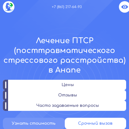
+7 (861) 217-64-93
Лечение ПТСР
(посттравматического
стрессового расстройства)
в Анапе
Цены
Отзывы
Часто задаваемые вопросы
Узнать стоимость
Срочный вызов