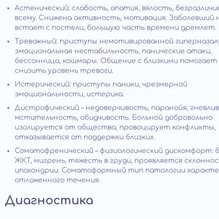
Астенический: слабость, апатия, вялость, безразличи
всему. Снижена активность, мотивация. Заболевший 
встает с постели, большую часть времени дремлет.
Тревожный: приступы немотивированной гиперназал
эмоциональная нестабильность, панические атаки,
бессонница, кошмары. Общение с близкими помогает
снизить уровень тревоги.
Истерический: приступы паники, чрезмерной
эмоциональности, истерика.
Дистрофический – недоверчивость, паранойя, гневлив
мстительность, обидчивость. Больной добровольно
изолируется от общества, провоцирует конфликты,
отказывается от поддержки близких.
Соматофренический – физиологический дискомфорт: 
ЖКТ, мигрень, тяжесть в груди, проявляется склоннос
ипохондрии. Соматоформный тип патологии характе
отложенного течения.
Диагностика