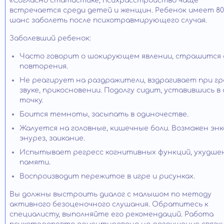
«Согласно статистике, психрасстройство чаще
встречается среди детей и женщин. Ребенок имеет 80
шанс заболеть после психотравмирующего случая.
Заболевший ребенок:
Часто говорит о шокирующем явлении, страшится 
повторения.
Не реагирует на раздражители, вздрагивает при г
звуке, прикосновении. Подолгу сидит, уставившись в
точку.
Боится темноты, засыпать в одиночестве.
Жалуется на головные, кишечные боли. Возможен энк
энурез, заикание.
Испытывает регресс когнитивных функций, ухудше
памяти.
Воспроизводит пережитое в игре и рисунках.
Вы должны выстроить диалог с малышом по методу
активного безоценочного слушания. Обратитесь к
специалисту, выполняйте его рекомендаций. Работа