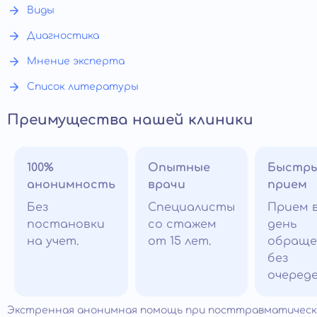
Виды
Диагностика
Мнение эксперта
Список литературы
Преимущества нашей клиники
100%
Опытные
Быстр
анонимность
врачи
прием
Без
Специалисты
Прием 
постановки
со стажем
день
на учет.
от 15 лет.
обраще
без
очереде
Экстренная анонимная помощь при посттравматичес