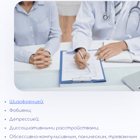
Шизофренией
;
Фобиями;
Депрессией;
Диссоциативными расстройствами;
Обсессивно-компульсивным, паническим, тревожным