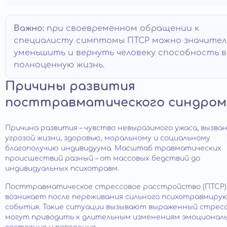
Важно:
при своевременном обращении к
специалисту симптомы ПТСР можно значител
уменьшить и вернуть человеку способность 
полноценную жизнь.
Причины развития
посттравматического синдром
Причина развития – чувство невыразимого ужаса, вызва
угрозой жизни, здоровью, моральному и социальному
благополучию индивидуума. Масштаб травматических
происшествий разный – от массовых бедствий до
индивидуальных психотравм.
Посттравматическое стрессовое расстройство (ПТСР)
возникает после переживания сильного психотравмиру
события. Такие ситуации вызывают выраженный стресс
могут приводить к длительным изменениям эмоционал