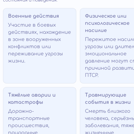
состояния и поведения.
Военные действия
Физическое или
психологическое
Участие в боевых
насилие
действиях, нахождение
в зоне вооруженных
Пережитое насил
конфликтов или
угрозы или длите
переживание угрозы
эмоциональное
жизни.
давление могут 
причиной развит
ПТСР.
Тяжёлые аварии и
Травмирующие
катастрофы
события в жизни
Дорожно-
Смерть близкого
транспортные
человека, серьёзн
происшествия,
заболевания, тяж
природные
жизненные