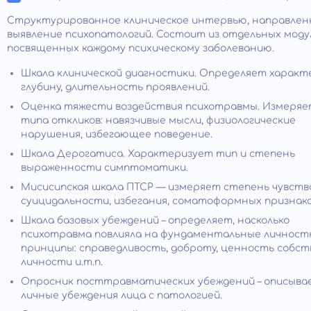
Структурированное клиническое интервью, направлен
выявление психопатологий. Состоит из отдельных моду
посвященных каждому психическому заболеванию.
Шкала клинической диагностики. Определяет характ
глубину, длительность проявлений.
Оценка тяжести воздействия психотравмы. Измеря
типа откликов: навязчивые мысли, физиологические
нарушения, избегающее поведение.
Шкала Дерогатиса. Характеризует тип и степень
выраженности симптоматики.
Мисисипская шкала ПТСР — измеряет степень чувства
суицидальности, избегания, соматоформных признако
Шкала базовых убеждений – определяет, насколько
психотравма повлияла на фундаментальные личнос
принципы: справедливость, доброту, ценность собс
личности и.т.п.
Опросник посттравматических убеждений – описыва
личные убеждения лица с патологией.