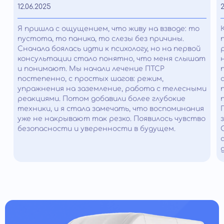
12.06.2025
2
Я пришла с ощущением, что живу на взводе: то
пустота, то паника, то слезы без причины.
Сначала боялась идти к психологу, но на первой
консультации стало понятно, что меня слышат
и понимают. Мы начали лечение ПТСР
постепенно, с простых шагов: режим,
упражнения на заземление, работа с телесными
реакциями. Потом добавили более глубокие
техники, и я стала замечать, что воспоминания
уже не накрывают так резко. Появилось чувство
безопасности и уверенности в будущем.