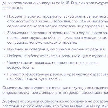
Диагностические критерии по МКБ-10 включают следу
состояния:
Пациент перенес травматический опыт, связанный 
опасностью для жизни и здоровья, способный вызвать
серьезное психологическое потрясение у здоровой ли
Заболевший постоянно вспоминает и переживает за
психотравмирующие обстоятельства в мыслях, снах,
ситуациях, напоминающих о травме.
Изменение поведения, психоэмоциональных реакций.
Избегание обстоятельств, напоминающих о травме.
Частичная амнезия или повышенная психическая
возбудимость.
Гипертрофированные реакции: чрезмерная агрессив
или повышенная пугливость.
Симптомы проявляются в течение полугода, за исключ
отдельных случаев с отсроченным дебютированием па
Дифференциальная диагностика направлена на разгра
состояния с заболеваниями со схожими внешними призн