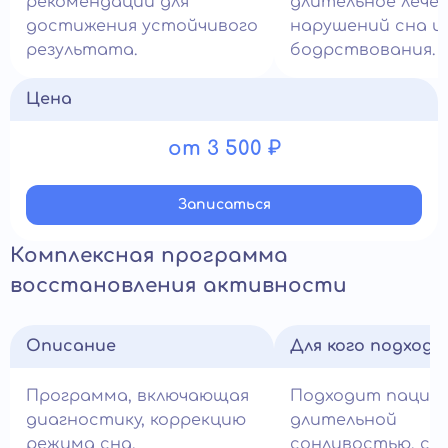
рекомендаций для
длительное лече
достижения устойчивого
нарушений сна и
результата.
бодрствования.
Цена
от 3 500 ₽
Записатьcя
Комплексная программа
восстановления активности
Описание
Для кого подход
Программа, включающая
Подходит пацие
диагностику, коррекцию
длительной
режима сна,
сонливостью, сн