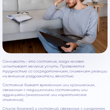
Сонливость – это состояние, когда человек
испытывает желание уснуть. Проявляется
трудностью со сосредоточением, снижением реакции
на внешние раздражители, вялостью.
Состояние бывает временным или хроническим,
связанным с медицинскими состояниями или
аддикциями (алкогольное или наркотическое
опьянение).
Список болезней и состояний, связанных с синдромом: