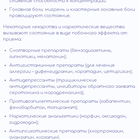
снижение способности к концентрации.
Головная боль: мигрень и кластерные головные боли
провоцируют состояние.
Некоторые лекарства и наркотические вещества
вызывают состояние в виде побочного эффекта от
приема:
Снотворные препараты (бензодиазепины,
гипнотики, мелатонин);
Антигистаминные препараты (для лечения
аллергии – дифенгидрамин, лоратадин, цетиризин);
Антидепрессанты (трициклические
антидепрессанты, ингибиторы обратного захвата
серотонина и норадреналина);
Противоэпилептические препараты (габапентин,
фенобарбитал, топирамат);
Наркотические анальгетики (морфин, оксикодон,
гидрокодон);
Антипсихотические препараты (хлорпромазин,
оланзапин, клозапин).