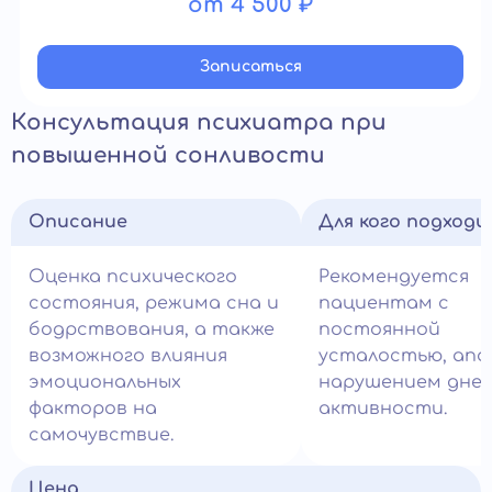
от 4 500 ₽
Записатьcя
Консультация психиатра при
повышенной сонливости
Описание
Для кого подход
Оценка психического
Рекомендуется
состояния, режима сна и
пациентам с
бодрствования, а также
постоянной
возможного влияния
усталостью, апа
эмоциональных
нарушением дне
факторов на
активности.
самочувствие.
Цена