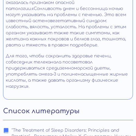
оказалась признаком опасной
патологии.«Сонливость днем и бессонница ночью
могут указывать на проблемы с печенью. Это всем
известный астеновегетативный синдром:
слабость, вялость, усталость. На проблемы с этим
органом указывают также такие симптомы, как
желтизна кожных покровов и белков глаз, тошнота,
рвота и тяжесть в правом подреберье.
Для того, чтобы сохранить здоровье печени,
собеседник телеканала посоветовал
придерживаться средиземноморской диеты,
употреблять омега-3 и полиненасыщенные жирные
кислоты, а также давать организму физические
нагрузки».
Список литературы
"The Treatment of Sleep Disorders: Principles and