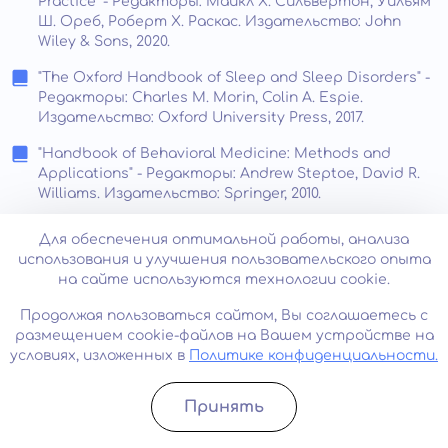
Practice" - Редакторы: Майкл Х. Сильвертон, Уильям
Ш. Ореб, Роберт Х. Раскас. Издательство: John
Wiley & Sons, 2020.
"The Oxford Handbook of Sleep and Sleep Disorders" -
Редакторы: Charles M. Morin, Colin A. Espie.
Издательство: Oxford University Press, 2017.
"Handbook of Behavioral Medicine: Methods and
Applications" - Редакторы: Andrew Steptoe, David R.
Williams. Издательство: Springer, 2010.
"Cognitive Behavioral Treatment of Insomnia: A Session-
Для обеспечения оптимальной работы, анализа
by-Session Guide" - Авторы: Michael L. Perlis, Carissa
использования и улучшения пользовательского опыта
M. Coulbourne, Brett Kuhn. Издательство: Springer,
на сайте используются технологии cookie.
2015.
Продолжая пользоваться сайтом, Вы соглашаетесь с
"Psychological Treatment of Insomnia" - Автор: Jack D.
размещением cookie-файлов на Вашем устройстве на
Edinger. Издательство: John Wiley & Sons, 2010.
условиях, изложенных в
Политике конфиденциальности.
"The Relaxation and Stress Reduction Workbook" -
Авторы: Martha Davis, Elizabeth Robbins Eshelman,
Принять
Matthew McKay. Издательство: New Harbinger
Записатьcя
Позвонить
Publications, 2019.