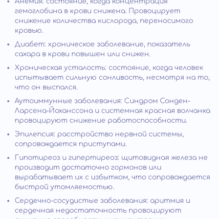
Анемия: состояние, когда концентрация
гемоглобина в крови снижена. Провоцирует
снижение количества кислорода, переносимого
кровью.
Диабет: хроническое заболевание, показатель
сахара в крови повышен или снижен.
Хроническая усталость: состояние, когда человек
испытывает сильную сонливость, несмотря на то,
что он выспался.
Аутоиммунные заболевания: Синдром Сонден-
Ларсена-Йоханссона и системная красная волчанка
провоцируют снижение работоспособности.
Эпилепсия: расстройство нервной системы,
сопровождается приступами.
Гипотиреоз и гипертиреоз: щитовидная железа не
производит достаточно гормонов или
вырабатывает их с избытком, что сопровождается
быстрой утомляемостью.
Сердечно-сосудистые заболевания: аритмия и
сердечная недостаточность провоцируют