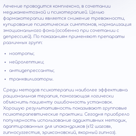
Лечение проводится комплексно, в сочетании
медикаментозной и психотерапией. Целью
фармакотерапии является снижение тревожности,
купирование психотических симптомов, нормализация
эмоционального фона (особенно при сочетании с
депрессией). По показаниям применяют препараты
различных групп:
ноотропы;
нейролептики;
антидепрессанты;
транквилизаторы.
Среди методов психотерапии наиболее эффективна
рациональная терапия, помогающая логически
объяснить пациенту ошибочность установок.
Хорошую результативность показывают групповые
психотерапевтические практики. Сегодня приобрело
популярность использование аддиктивных методик,
адаптированных для ипохондриков («12 шагов»,
гипносуггестия, эриксоновский, якорный гипноз).