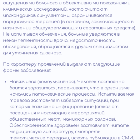
ощущениями больного и объективными показаниями
клинических исследований, часто считают
ипохондриков симулянтами, ограничиваются
парциальной терапией (в основном, заключающейся в
назначении общеукрепляющих и седативных средств).
Не испытывая облегчения, больные уверяются в
некомпетентности врача, недостаточности
обследования, обращаются к другим специалистам
для уточнения диагноза.
По характеру проявлений выделяют следующие
формы заболевания:
Навязчивая (компульсивная). Человек постоянно
боится заразиться, переживает, что в организме
начались патологические процессы. Испытываемая
тревога заставляет избегать ситуаций, при
которых возможно инфицирование (отказ от
посещения многолюдных мероприятий,
общественных мест, маникюрных салонов).
Обеспокоенность здоровьем заставляет читать
медицинскую литературу, смотреть
тематические передачи, искать публикации в СМИ.