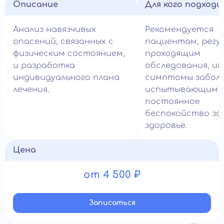
Описание
Для кого подход
Анализ навязчивых
Рекомендуется
опасений, связанных с
пациентам, регу
физическим состоянием,
проходящим
и разработка
обследования, и
индивидуального плана
симптомы заболе
лечения.
испытывающим
постоянное
беспокойство за
здоровье.
Цена
от 4 500 ₽
Записатьcя