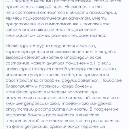
«С ипохондрическими расстройствами сталкивался
практически каждый врач. Несмотря на то,
что состояния относятся к области психиатрии,
являясь психосоматическим аспектом, иметь
представление о симптоматике и патогенезе
заболевания важно иметь специалистам-
клиницистам самых разных специальностей.
Ипохондрия трудно поддается лечению,
характеризуется затяжным течением. У людей с
высокой сенситивностью ипохондрическое
состояние может длиться пожизненно. Но если
ипохондрик находит способ утвердиться в жизни,
обретает уверенность в себе, то проявления
расстройства способны редуцироваться. Наиболее
благоприятны прогнозы, когда болезнь
манифестирует в молодом возрасте, при
отсутствии органических патологий, сочетании в
клинике депрессивного и тревожного синдрома,
отсутствии расстройств личности. В позднем же
возрасте болезнь проявляется в качестве
невротической симптоматике, часто развивается
на фоне депрессии, органических поражений