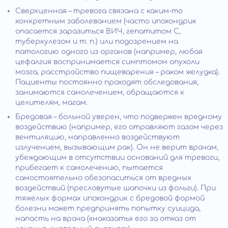
Сверхценная – тревога связана с каким-то
конкретным заболеванием (часто ипохондрик
опасается заразиться ВИЧ, гепатитом C,
туберкулезом и т. п.) или подозрением на
патологию одного из органов (например, любая
цефалгия воспринимается симптомом опухоли
мозга, расстройство пищеварения – раком желудка).
Пациенты постоянно проходят обследования,
занимаются самолечением, обращаются к
целителям, магам.
Бредовая – больной уверен, что подвержен вредному
воздействию (например, его отравляют газом через
вентиляцию, направленно воздействуют
излучением, вызывающим рак). Он не верит врачам,
убеждающим в отсутствии оснований для тревоги,
прибегает к самолечению, пытается
самостоятельно обезопаситься от вредных
воздействий (пресловутые шапочки из фольги). При
тяжелых формах ипохондрик с бредовой формой
болезни может предпринять попытку суицида,
напасть на врача («наказать» его за отказ от