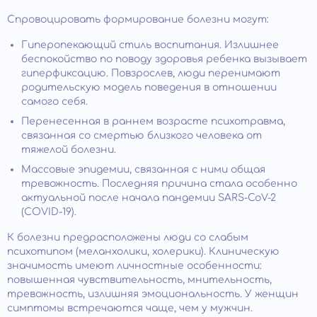
Спровоцировать формирование болезни могут:
Гиперопекающий стиль воспитания. Излишнее
беспокойство по поводу здоровья ребенка вызывает
гиперфиксацию. Повзрослев, люди перенимают
родительскую модель поведения в отношении
самого себя.
Перенесенная в раннем возрасте психотравма,
связанная со смертью близкого человека от
тяжелой болезни.
Массовые эпидемии, связанная с ними общая
тревожность. Последняя причина стала особенно
актуальной после начала пандемии SARS-CoV-2
(COVID-19).
К болезни предрасположены люди со слабым
психотипом (меланхолики, холерики). Клиническую
значимость имеют личностные особенности:
повышенная чувствительность, мнительность,
тревожность, излишняя эмоциональность. У женщин
симптомы встречаются чаще, чем у мужчин.