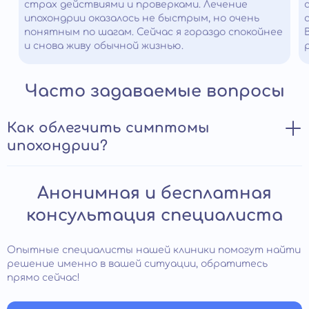
страх действиями и проверками. Лечение
ипохондрии оказалось не быстрым, но очень
понятным по шагам. Сейчас я гораздо спокойнее
и снова живу обычной жизнью.
Часто задаваемые вопросы
Как облегчить симптомы
ипохондрии?
При нетяжелой форме расстройства человек может
Анонимная и бесплатная
самостоятельно облегчить свое состояние.
Отвлечься от постоянных мыслей о болезни помогут
консультация специалиста
физические нагрузки, хобби, общение с друзьями.
Хорошие результаты дают занятия медитативными
практиками, направленными на повышения контроля
Опытные специалисты нашей клиники помогут найти
негативных мыслей и эмоций, йога. Рекомендуется
решение именно в вашей ситуации, обратитесь
избегать информацию, связанную с заболеваниями,
прямо сейчас!
эпидемиями. Если облегчения не наступает, и тревога
о своем здоровье мешает полноценной жизни,