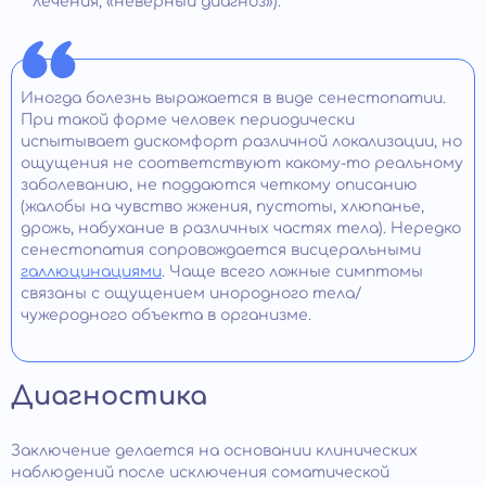
лечения, «неверный диагноз»).
Иногда болезнь выражается в виде сенестопатии.
При такой форме человек периодически
испытывает дискомфорт различной локализации, но
ощущения не соответствуют какому-то реальному
заболеванию, не поддаются четкому описанию
(жалобы на чувство жжения, пустоты, хлюпанье,
дрожь, набухание в различных частях тела). Нередко
сенестопатия сопровождается висцеральными
галлюцинациями
. Чаще всего ложные симптомы
связаны с ощущением инородного тела/
чужеродного объекта в организме.
Диагностика
Заключение делается на основании клинических
наблюдений после исключения соматической